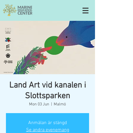
Land Art vid kanalen i
Slottsparken
Mon 03 Jun
  |  
Malmö
Anmälan är stängd
Se andra evenemang