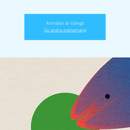
Anmälan är stängd
Se andra evenemang